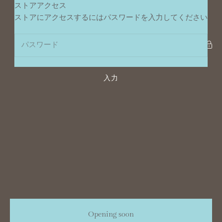
コンテンツへスキップ
ストアアクセス
ポンデュプレジール
ストアにアクセスするにはパスワードを入力してください
入力
Opening soon