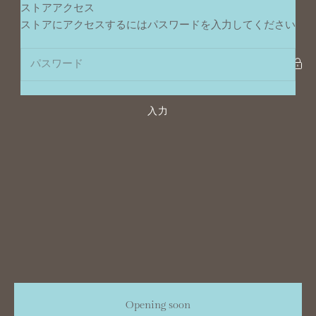
コンテンツへスキップ
ストアアクセス
ポンデュプレジール
ストアにアクセスするにはパスワードを入力してください
入力
Opening soon