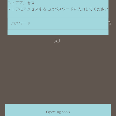
コンテンツへスキップ
ストアアクセス
ポンデュプレジール
ストアにアクセスするにはパスワードを入力してください
入力
Opening soon