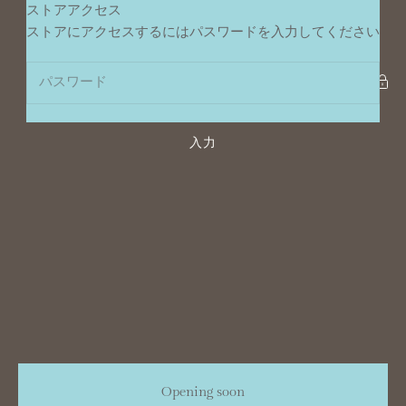
コンテンツへスキップ
ストアアクセス
ポンデュプレジール
ストアにアクセスするにはパスワードを入力してください
入力
Opening soon