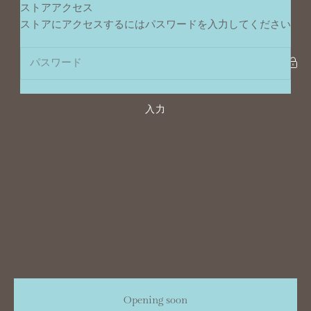
コンテンツへスキップ
ストアアクセス
ポンデュプレジール
ストアにアクセスするにはパスワードを入力してください
入力
Opening soon