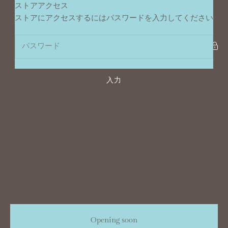
コンテンツへスキップ
ストアアクセス
ポンデュプレジール
ストアにアクセスするにはパスワードを入力してください
入力
Opening soon