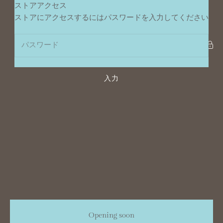
コンテンツへスキップ
ストアアクセス
ポンデュプレジール
ストアにアクセスするにはパスワードを入力してください
入力
Opening soon