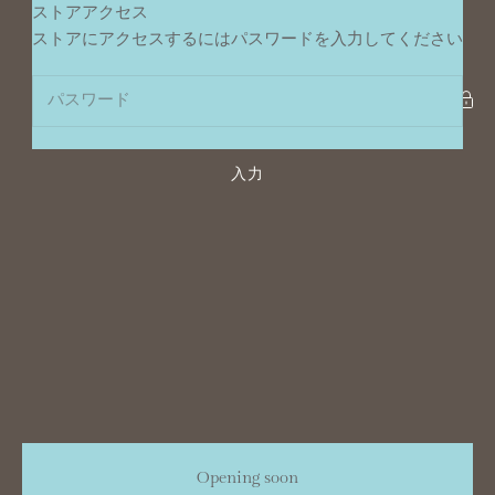
コンテンツへスキップ
ストアアクセス
ポンデュプレジール
ストアにアクセスするにはパスワードを入力してください
入力
Opening soon