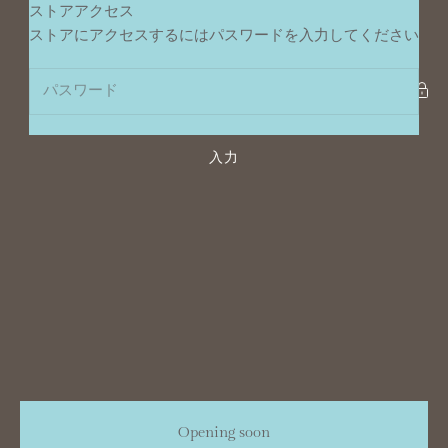
コンテンツへスキップ
ストアアクセス
ポンデュプレジール
ストアにアクセスするにはパスワードを入力してください
入力
Opening soon