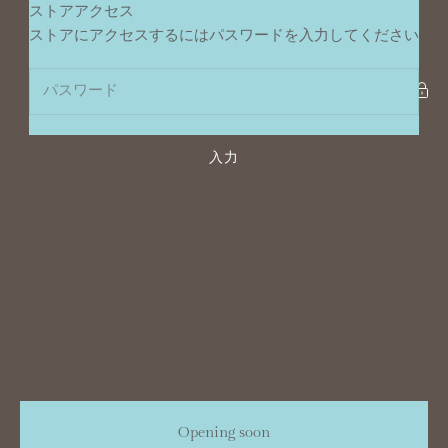
コンテンツへスキップ
ストアアクセス
ポンデュプレジール
ストアにアクセスするにはパスワードを入力してください
入力
Opening soon